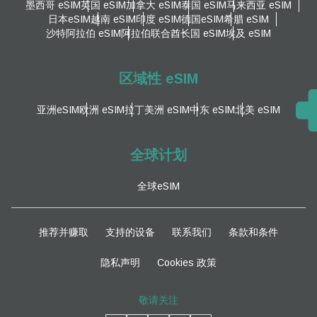
墨西哥 eSIM
英国 eSIM
加拿大 eSIM
泰国 eSIM
马来西亚 eSIM
日本eSIM
越南 eSIM
印度 eSIM
德国eSIM
希腊 eSIM
沙特阿拉伯 eSIM
阿拉伯联合酋长国 eSIM
埃及 eSIM
区域性 eSIM
亚洲eSIM
欧洲 eSIM
拉丁美洲 eSIM
中东 eSIM
北美 eSIM
全球计划
全球eSIM
推荐并赚取
支持的设备
联系我们
条款和条件
隐私声明
Cookies 政策
敬请关注