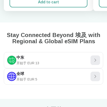
Add to cart
Stay Connected Beyond 埃及 with
Regional & Global eSIM Plans
中东
开始于
EUR
13
全球
开始于
EUR
5