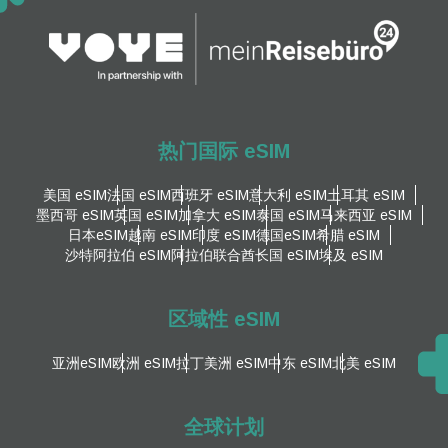
热门国际 eSIM
美国 eSIM
法国 eSIM
西班牙 eSIM
意大利 eSIM
土耳其 eSIM
墨西哥 eSIM
英国 eSIM
加拿大 eSIM
泰国 eSIM
马来西亚 eSIM
日本eSIM
越南 eSIM
印度 eSIM
德国eSIM
希腊 eSIM
沙特阿拉伯 eSIM
阿拉伯联合酋长国 eSIM
埃及 eSIM
区域性 eSIM
亚洲eSIM
欧洲 eSIM
拉丁美洲 eSIM
中东 eSIM
北美 eSIM
全球计划