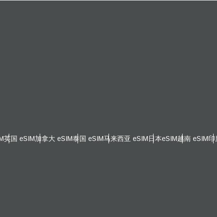
 - 欧元
THB - 泰铢
עברית
العرب
 - 菲律宾比索
IDR - 印尼盾
日本語
한국어
 - 澳元（$）
CAD - 加元（$）
olski
Português
- 英镑 (£)
AED - 阿联酋迪拉姆
ürkçe
简体中文
M
英国 eSIM
加拿大 eSIM
泰国 eSIM
马来西亚 eSIM
日本eSIM
越南 eSIM
印
 - 以色列新谢克尔
CHF - 瑞士法郎
繁體中文
D - 新西兰元（$）
USD - 美元