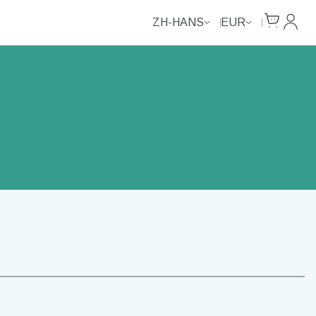
Cart
我的
ZH-HANS
EUR