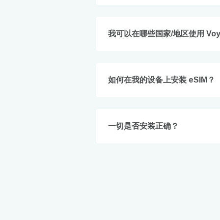
To get
techno
They w
我可以在哪些国家/地区使用 Voye
or ent
of eSI
电子
如何在我的设备上安装 eSIM？
选
选
搜索
一切是否安装正确？
KRW
E
TWD
D