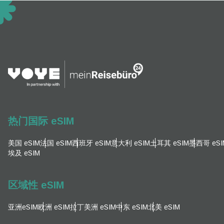
EUR
ية
PHP
AUD
P
热门国际 eSIM
GBP 
T
美国 eSIM
法国 eSIM
西班牙 eSIM
意大利 eSIM
土耳其 eSIM
墨西哥 eSI
埃及 eSIM
ILS
区域性 eSIM
NZ
亚洲eSIM
欧洲 eSIM
拉丁美洲 eSIM
中东 eSIM
北美 eSIM