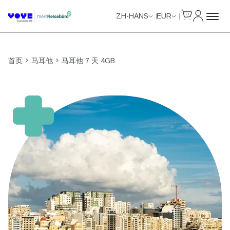
Cart
我的账户
Unlimited Data
Unlimited Data
Unlimited Data
Unlimited Data
ZH-HANS
EUR
首页
马耳他
马耳他 7 天 4GB