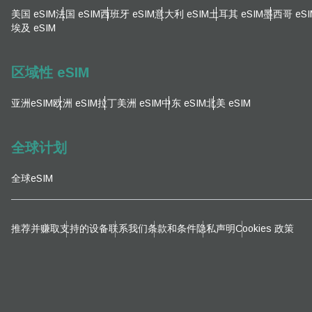
电子
美国 eSIM
法国 eSIM
西班牙 eSIM
意大利 eSIM
土耳其 eSIM
墨西哥 eSI
选
埃及 eSIM
选
搜索
区域性 eSIM
亚洲eSIM
欧洲 eSIM
拉丁美洲 eSIM
中东 eSIM
北美 eSIM
KRW
全球计划
E
全球eSIM
TWD
D
推荐并赚取
支持的设备
联系我们
条款和条件
隐私声明
Cookies 政策
EUR
ية
PHP