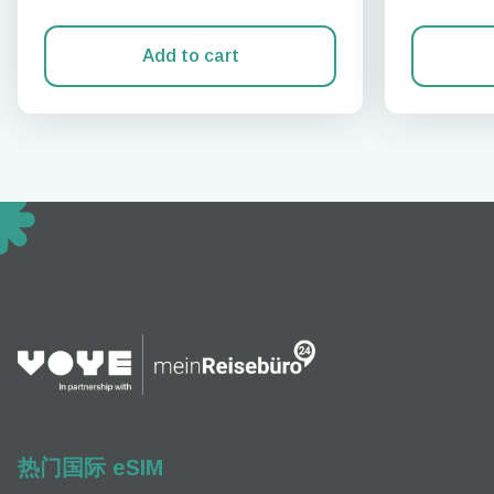
Add to cart
How 
To get
techno
They w
or ent
of eSI
热门国际 eSIM