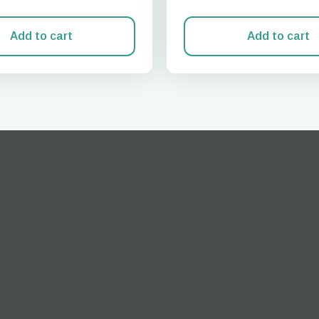
Add to cart
Add to cart
登录或注册
do I get my eSim?
继续访问您的账户或在几秒钟内创建一个新账户。
 your eSIM, start by checking if your device supports eSIM
logy. Then, contact your mobile carrier to request an eSIM activ
ill provide you with a QR code or activation details that you ca
er in your device settings. Once activated, you can enjoy the ben
M without needing a physical SIM card!
或使用电子邮件继续