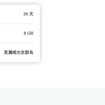
30 天
8 GB
英属维尔京群岛