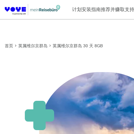
计划
安装指南
推荐并赚取
支
首页
英属维尔京群岛
英属维尔京群岛 30 天 8GB