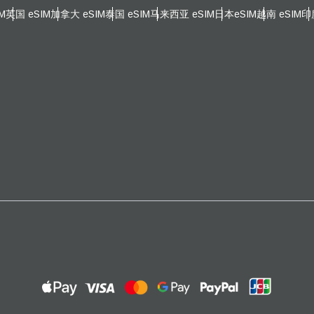
邮件
M
英国 eSIM
加拿大 eSIM
泰国 eSIM
马来西亚 eSIM
日本eSIM
越南 eSIM
印
择货币：
发送验证码
择语言：
货币
 - 南非兰特 (R)
SGD - 新加坡元（S$）
nglish
Español
 - 新台币
JPY - 日元 (¥)
eutsch
Français
 - 欧元
THB - 泰铢
עברית
العرب
 - 菲律宾比索
IDR - 印尼盾