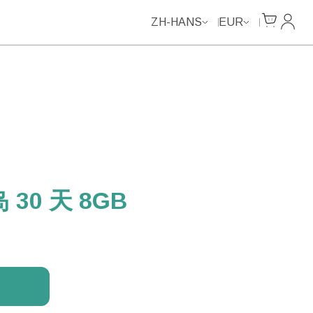
Unlimited Data
Unlimited Data
Unlimited Data
Unlimited Data
Cart
我的
ZH-HANS
EUR
30 天 8GB