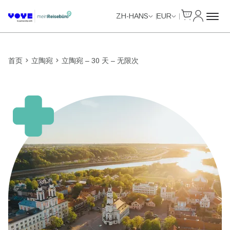
Cart
我的账户
Unlimited Data
Unlimited Data
Unlimited Data
Unlimited Data
ZH-HANS
EUR
首页
立陶宛
立陶宛 – 30 天 – 无限次