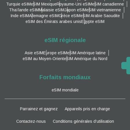
Turquie eSIM
eSIM Mexique
Royaume-Uni eSIM
eSIM canadienne
Thaïlande eSIM
Malaisie eSIM
Japon eSIM
eSIM vietnamienne
Inde eSIM
Allemagne eSIM
Grèce eSIM
eSIM Arabie Saoudite
eSIM des Émirats arabes unis
Egypte eSIM
eSIM régionale
Asie eSIM
Europe eSIM
eSIM Amérique latine
eSIM au Moyen-Orient
eSIM Amérique du Nord
Forfaits mondiaux
eSIM mondiale
Parrainez et gagnez
Appareils pris en charge
Contactez-nous
Conditions générales d’utilisation