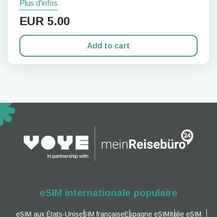
Plus d'infos
EUR
5.00
Add to cart
eSIM internationale populaire
eSIM aux États-Unis
eSIM française
Espagne eSIM
Italie eSIM