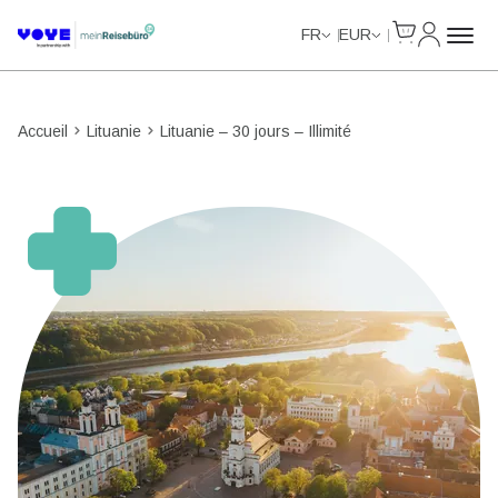
Cart
Mon com
Unlimited Data
Unlimited Data
Unlimited Data
Unlimited Data
FR
EUR
Accueil
Lituanie
Lituanie – 30 jours – Illimité