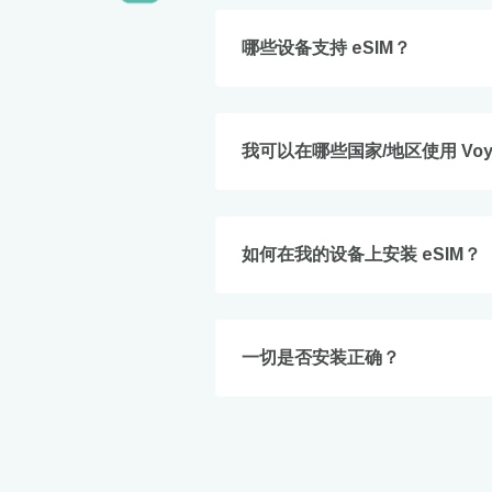
How 
To get
哪些设备支持 eSIM？
techno
They w
or ent
of eSI
我可以在哪些国家/地区使用 Voye
电子
选
如何在我的设备上安装 eSIM？
选
搜索
一切是否安装正确？
KRW
E
TWD