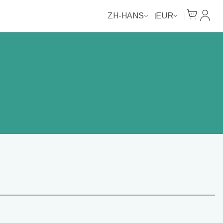
Cart
我的
ZH-HANS
EUR