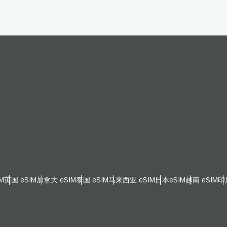
eutsch
Français
 - 欧元
THB - 泰铢
עברית
العرب
 - 菲律宾比索
IDR - 印尼盾
日本語
한국어
 - 澳元（$）
CAD - 加元（$）
olski
Português
- 英镑 (£)
AED - 阿联酋迪拉姆
ürkçe
简体中文
 - 以色列新谢克尔
CHF - 瑞士法郎
M
英国 eSIM
加拿大 eSIM
泰国 eSIM
马来西亚 eSIM
日本eSIM
越南 eSIM
印
繁體中文
D - 新西兰元（$）
USD - 美元