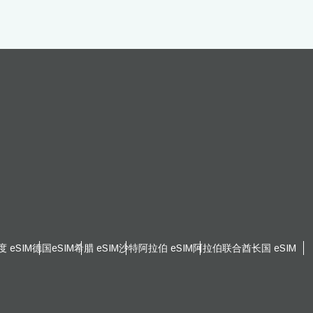
度 eSIM
德国eSIM
希腊 eSIM
沙特阿拉伯 eSIM
阿拉伯联合酋长国 eSIM