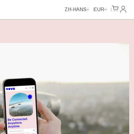
Cart
我的
ZH-HANS
EUR