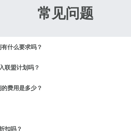
常见问题
eutsch
Français
 - 欧元
THB - 泰铢
עברית
العرب
 - 菲律宾比索
IDR - 印尼盾
盟计划有什么要求吗？
日本語
한국어
 - 澳元（$）
CAD - 加元（$）
入联盟计划吗？
olski
Português
- 英镑 (£)
AED - 阿联酋迪拉姆
盟计划的费用是多少？
ürkçe
简体中文
 - 以色列新谢克尔
CHF - 瑞士法郎
繁體中文
D - 新西兰元（$）
USD - 美元
折扣吗？