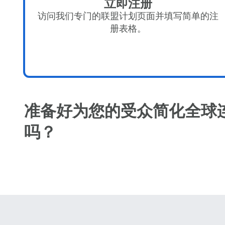
立即注册
How 
访问我们专门的联盟计划页面并填写简单的注
To get
册表格。
techno
They w
or ent
of eSI
电子
选
准备好为您的受众简化全球
搜索
吗？
选
KRW
E
TWD