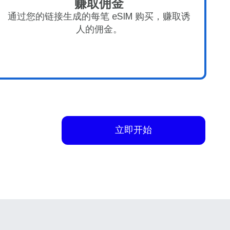
赚取佣金
通过您的链接生成的每笔 eSIM 购买，赚取诱
人的佣金。
ation.
n scan
efits
关闭弹出窗口
立即开始
关闭弹出窗口