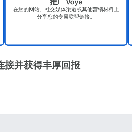
推广 Voye
do I get my eSim?
继续访问您的账户或在几秒钟内创建一个新账户。
在您的网站、社交媒体渠道或其他营销材料上
 your eSIM, start by checking if your device supports eSIM
分享您的专属联盟链接。
logy. Then, contact your mobile carrier to request an eSIM activ
ill provide you with a QR code or activation details that you ca
er in your device settings. Once activated, you can enjoy the ben
M without needing a physical SIM card!
或使用电子邮件继续
邮件
择货币：
连接并获得丰厚回报
发送验证码
货币
择语言：
 - 南非兰特 (R)
SGD - 新加坡元（S$）
nglish
Español
 - 新台币
JPY - 日元 (¥)