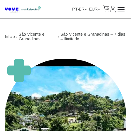
Cart
Minha Co
Unlimited Data
Unlimited Data
Unlimited Data
Unlimited Data
PT-BR
EUR
São Vicente e
São Vicente e Granadinas – 7 dias
Início
Granadinas
– Ilimitado