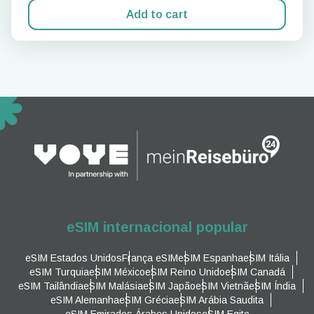
Add to cart
eSIM internacional popular
eSIM Estados Unidos
França eSIM
eSIM Espanha
eSIM Itália
eSIM Turquia
eSIM México
eSIM Reino Unido
eSIM Canadá
eSIM Tailândia
eSIM Malásia
eSIM Japão
eSIM Vietnã
eSIM Índia
eSIM Alemanha
eSIM Grécia
eSIM Arábia Saudita
eSIM Emirados Árabes Unidos
eSIM Egito