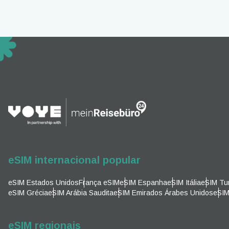
D
EUR 
ية
PHP 
AUD 
P
GBP 
eSIM internacional popular
T
ILS 
eSIM Estados Unidos
França eSIM
eSIM Espanha
eSIM Itália
eSIM Tu
eSIM Grécia
eSIM Arábia Saudita
eSIM Emirados Árabes Unidos
eSIM
NZD 
eSIM regionais