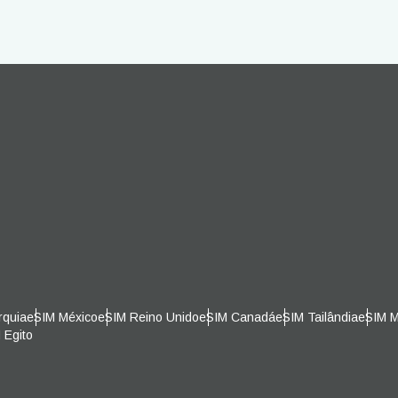
eutsch
Français
- Euro
THB - Baht Tailandês
עברית
العرب
- Peso Filipino
IDR - Rúpia Indonésia
日本語
한국어
- Dólar Australiano
CAD - Dólar Canadense
olski
Português
AED - Dirham Dos Emirados Ára
- Libra Esterlina
Unidos
ürkçe
简体中文
- Shekel Israelense
CHF - Franco Suíço
rquia
eSIM México
eSIM Reino Unido
eSIM Canadá
eSIM Tailândia
eSIM M
 Egito
繁體中文
USD - Dólar Dos Estados Unido
- Dólar Neozelandês
(EUA)