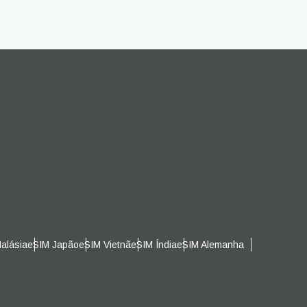
bes
alásia
eSIM Japão
eSIM Vietnã
eSIM Índia
eSIM Alemanha
s