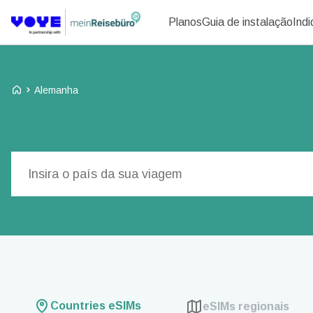
Planos
Guia de instalação
Ind
Voye Homepage
Alemanha
Pesquisar planos
Countries eSIMs
eSIMs regionais