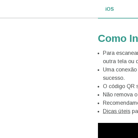
iOS
Como In
Para escanear
outra tela ou d
Uma conexão d
sucesso.
O código QR 
Não remova o e
Recomendamos
Dicas úteis
par