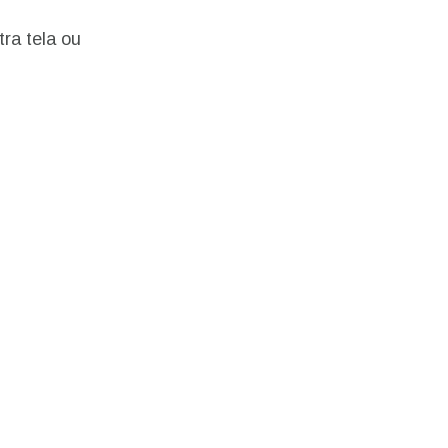
ra tela ou
ation.
n scan
efits
Fechar pop-up
Fechar pop-up