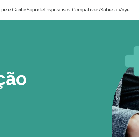
ique e Ganhe
Suporte
Dispositivos Compatíveis
Sobre a Voye
ação