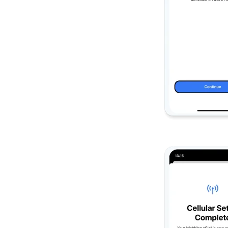
D
EUR 
ية
PHP 
AUD 
P
GBP 
T
ILS 
NZD 