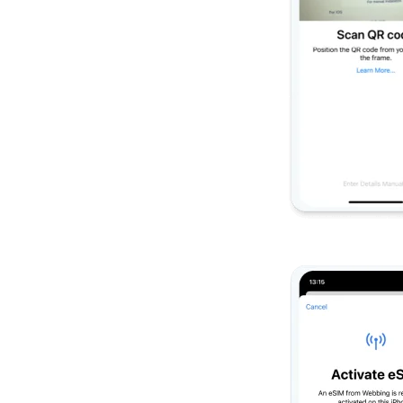
How 
To get
techno
They w
or ent
of eSI
E-mai
Sel
Busca
Sel
KRW 
E
TWD 