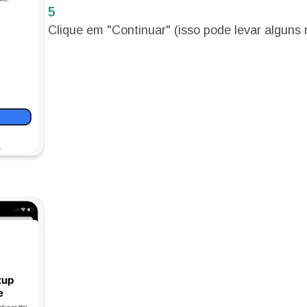
5
eutsch
Français
Clique em "Continuar" (isso pode levar alguns
- Euro
THB - Baht Tailandês
עברית
العرب
- Peso Filipino
IDR - Rúpia Indonésia
日本語
한국어
- Dólar Australiano
CAD - Dólar Canadense
olski
Português
AED - Dirham Dos Emirados Ára
- Libra Esterlina
Unidos
ürkçe
简体中文
- Shekel Israelense
CHF - Franco Suíço
繁體中文
USD - Dólar Dos Estados Unido
- Dólar Neozelandês
(EUA)