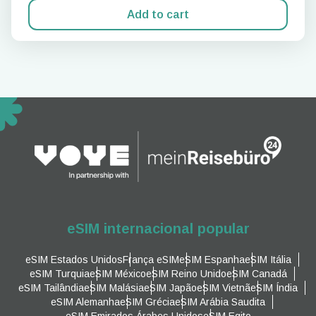
Add to cart
eSIM internacional popular
eSIM Estados Unidos
França eSIM
eSIM Espanha
eSIM Itália
eSIM Turquia
eSIM México
eSIM Reino Unido
eSIM Canadá
eSIM Tailândia
eSIM Malásia
eSIM Japão
eSIM Vietnã
eSIM Índia
eSIM Alemanha
eSIM Grécia
eSIM Arábia Saudita
eSIM Emirados Árabes Unidos
eSIM Egito