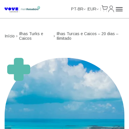
Cart
Minha Co
Unlimited Data
Unlimited Data
Unlimited Data
Unlimited Data
PT-BR
EUR
Ilhas Turks e
Ilhas Turcas e Caicos – 20 dias –
Início
Caicos
Ilimitado