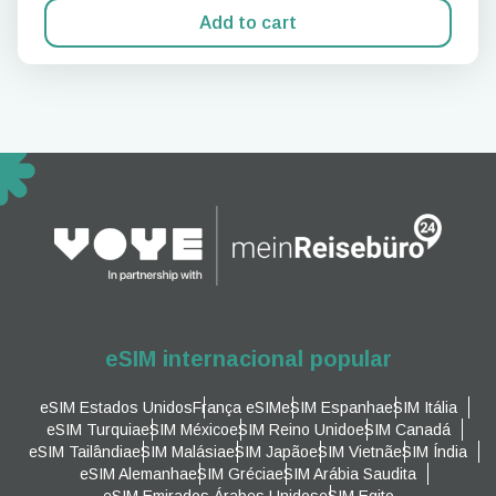
Add to cart
eSIM internacional popular
eSIM Estados Unidos
França eSIM
eSIM Espanha
eSIM Itália
eSIM Turquia
eSIM México
eSIM Reino Unido
eSIM Canadá
eSIM Tailândia
eSIM Malásia
eSIM Japão
eSIM Vietnã
eSIM Índia
eSIM Alemanha
eSIM Grécia
eSIM Arábia Saudita
eSIM Emirados Árabes Unidos
eSIM Egito