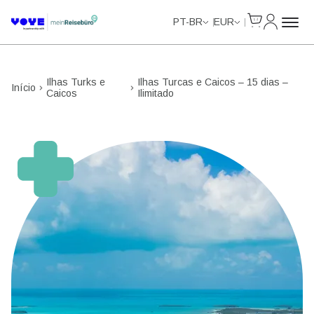
Cart
Minha Co
Unlimited Data
Unlimited Data
Unlimited Data
Unlimited Data
PT-BR
EUR
Ilhas Turks e
Ilhas Turcas e Caicos – 15 dias –
Início
Caicos
Ilimitado