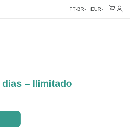
Unlimited Data
Unlimited Data
Unlimited Data
Unlimited Data
Cart
Minha
PT-BR
EUR
dias – Ilimitado