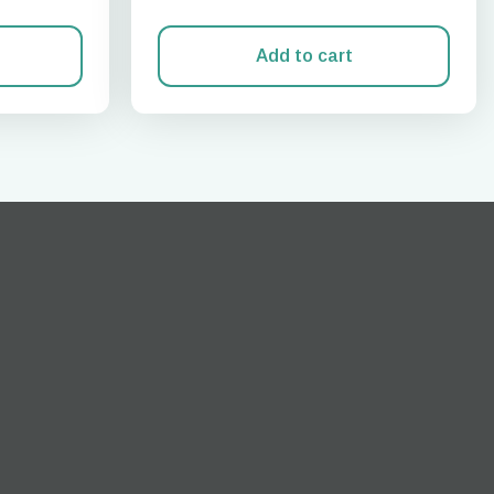
Add to cart
Fechar pop-up
ation.
n scan
efits