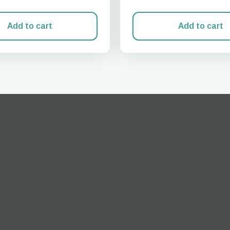
Add to cart
Add to cart
Entrar ou criar conta
do I get my eSim?
Continue para a sua conta ou crie uma em segundos.
 your eSIM, start by checking if your device supports eSIM
logy. Then, contact your mobile carrier to request an eSIM activ
ill provide you with a QR code or activation details that you ca
er in your device settings. Once activated, you can enjoy the ben
M without needing a physical SIM card!
ou continue com e-mail