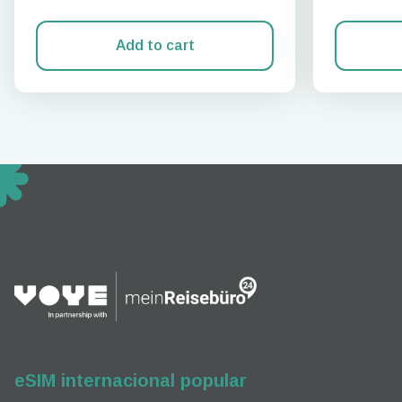
Add to cart
How 
To get
techno
They w
or ent
of eSI
eSIM internacional popular