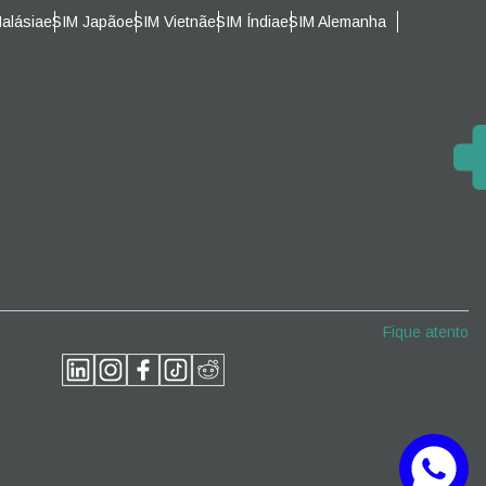
alásia
eSIM Japão
eSIM Vietnã
eSIM Índia
eSIM Alemanha
Fechar pop-up
Fechar pop-up
Fique atento