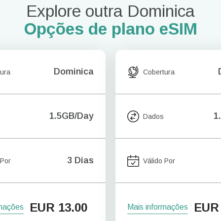
Explore outra Dominica
Opções de plano eSIM
Dominica
ura
Cobertura
1.5GB/Day
1
Dados
3 Dias
 Por
Válido Por
EUR
13.00
EUR
rmações
Mais informações