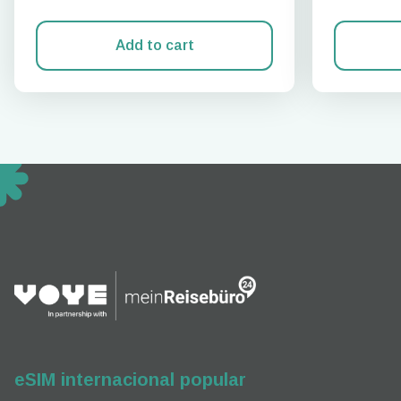
Add to cart
How 
To get
techno
They w
or ent
of eSI
eSIM internacional popular