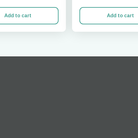
Add to cart
Add to cart
Iniciar sesión o registrarse
do I get my eSim?
Continúa con tu cuenta o crea una en segundos.
 your eSIM, start by checking if your device supports eSIM
logy. Then, contact your mobile carrier to request an eSIM activ
ill provide you with a QR code or activation details that you ca
er in your device settings. Once activated, you can enjoy the ben
M without needing a physical SIM card!
o continúa con tu correo electrónico