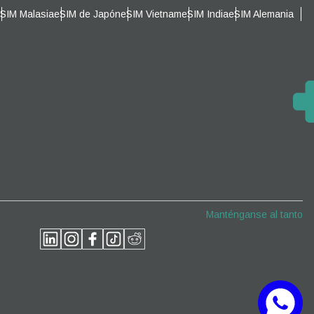
SIM Malasia
eSIM de Japón
eSIM Vietnam
eSIM India
eSIM Alemania
Cerrar ventana emergente
Cerrar ventana emergente
Manténganse al tanto