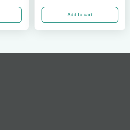
Add to cart
Cerrar ventana emergente
ation.
n scan
efits