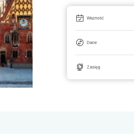
Ważność
Dane
Zasięg