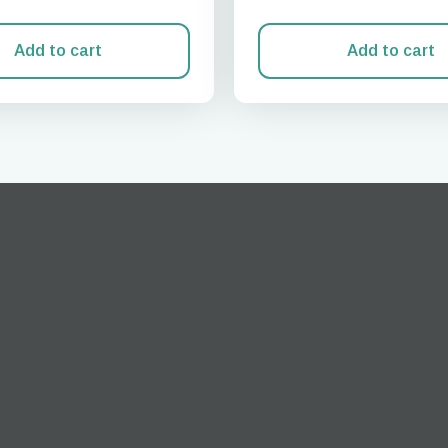
Add to cart
Add to cart
Zaloguj się lub zarejestruj
do I get my eSim?
Przejdź do swojego konta lub utwórz je w kilka sekund.
 your eSIM, start by checking if your device supports eSIM
logy. Then, contact your mobile carrier to request an eSIM activ
ill provide you with a QR code or activation details that you ca
er in your device settings. Once activated, you can enjoy the ben
M without needing a physical SIM card!
lub kontynuuj przez email