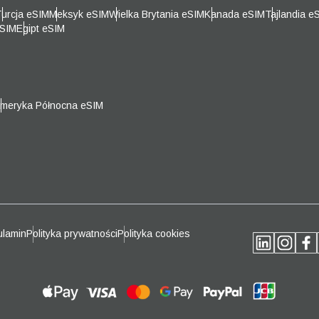
l
urcja eSIM
Meksyk eSIM
Wielka Brytania eSIM
Kanada eSIM
Tajlandia e
ierz walutę:
eSIM
Egipt eSIM
Wyślij Kod OTP
ierz język:
kaj walutę
meryka Północna eSIM
- Won Południowokoreański
SGD - Dolar Singapurski
nglish
Español
- Nowy Dolar Tajwański
JPY - Jen
eutsch
Français
lamin
Polityka prywatności
Polityka cookies
- Euro
THB - Bat
عربية
עברית
- Peso Filipińskie
IDR - Rupia Indonezyjska