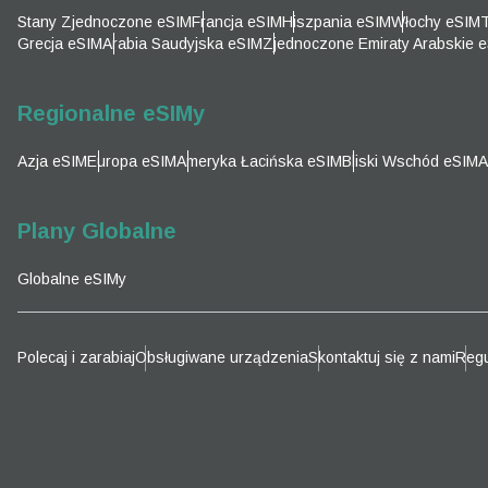
Emai
Stany Zjednoczone eSIM
Francja eSIM
Hiszpania eSIM
Włochy eSIM
T
Wyb
Grecja eSIM
Arabia Saudyjska eSIM
Zjednoczone Emiraty Arabskie 
Wyb
Wyszu
Regionalne eSIMy
Azja eSIM
Europa eSIM
Ameryka Łacińska eSIM
Bliski Wschód eSIM
A
KRW 
Plany Globalne
E
Globalne eSIMy
TWD 
D
Polecaj i zarabiaj
Obsługiwane urządzenia
Skontaktuj się z nami
Regu
EUR 
ال
PHP 