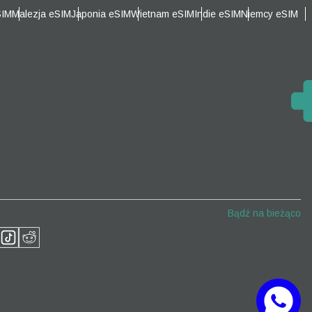
SIM
Malezja eSIM
Japonia eSIM
Wietnam eSIM
Indie eSIM
Niemcy eSIM
Zamknij wyskakujące okno
Zamknij wyskakujące okno
Bądź na bieżąco