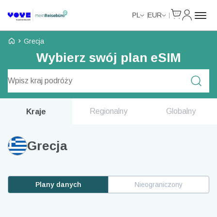
Cart
Moje kon
PL
EUR
Strona główna Voye
Grecja
Wybierz swój plan eSIM
Wyszukaj plany
Regionalny
Globalny
Kraje
Grecja
Plany danych
Nieograniczony