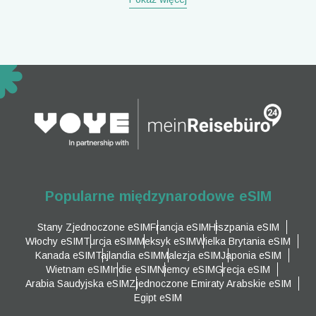
Popularne międzynarodowe eSIM
Stany Zjednoczone eSIM
Francja eSIM
Hiszpania eSIM
Włochy eSIM
Turcja eSIM
Meksyk eSIM
Wielka Brytania eSIM
Kanada eSIM
Tajlandia eSIM
Malezja eSIM
Japonia eSIM
Wietnam eSIM
Indie eSIM
Niemcy eSIM
Grecja eSIM
Arabia Saudyjska eSIM
Zjednoczone Emiraty Arabskie eSIM
Egipt eSIM