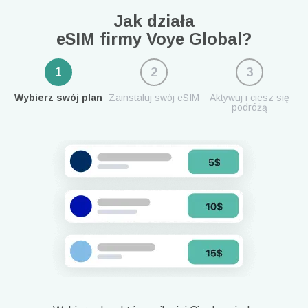
Jak działa
eSIM firmy Voye Global?
1
2
3
Wybierz swój plan
Zainstaluj swój eSIM
Aktywuj i ciesz się
podróżą