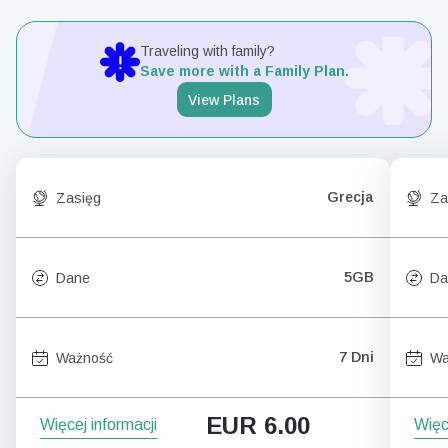
Traveling with family?
Save more with a Family Plan.
View Plans
Grecja
Zasięg
Za
5GB
Dane
Da
7 Dni
Ważność
Wa
EUR
6.00
Więcej informacji
Więc