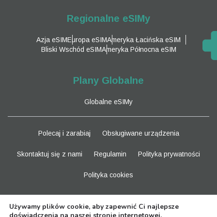
Regionalne eSIMy
Azja eSIM
Europa eSIM
Ameryka Łacińska eSIM
Bliski Wschód eSIM
Ameryka Północna eSIM
Plany Globalne
Globalne eSIMy
Polecaj i zarabiaj
Obsługiwane urządzenia
Skontaktuj się z nami
Regulamin
Polityka prywatności
Polityka cookies
Bądź na bieżąco
Używamy plików cookie, aby zapewnić Ci najlepsze
doświadczenia na naszej stronie internetowej.