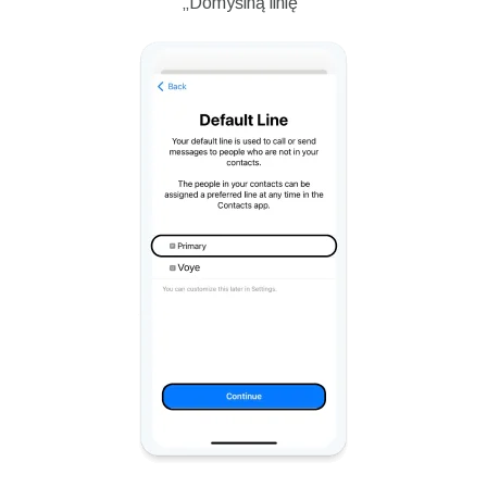
„Domyślną linię”