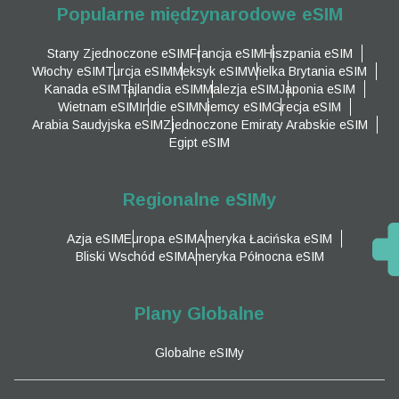
Popularne międzynarodowe eSIM
Stany Zjednoczone eSIM
Francja eSIM
Hiszpania eSIM
Włochy eSIM
Turcja eSIM
Meksyk eSIM
Wielka Brytania eSIM
Kanada eSIM
Tajlandia eSIM
Malezja eSIM
Japonia eSIM
Wietnam eSIM
Indie eSIM
Niemcy eSIM
Grecja eSIM
Arabia Saudyjska eSIM
Zjednoczone Emiraty Arabskie eSIM
Egipt eSIM
Regionalne eSIMy
Azja eSIM
Europa eSIM
Ameryka Łacińska eSIM
Bliski Wschód eSIM
Ameryka Północna eSIM
Plany Globalne
Globalne eSIMy