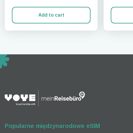
Add to cart
How 
To get
techno
They w
or ent
of eSI
Popularne międzynarodowe eSIM