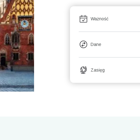
Ważność
Dane
Zasięg