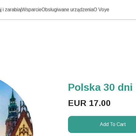
 i zarabiaj
Wsparcie
Obsługiwane urządzenia
O Voye
Polska 30 dni
EUR
17.00
Add To Cart