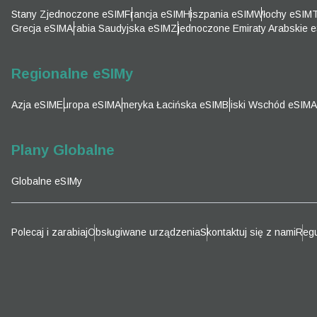
Emai
Stany Zjednoczone eSIM
Francja eSIM
Hiszpania eSIM
Włochy eSIM
T
Wyb
Grecja eSIM
Arabia Saudyjska eSIM
Zjednoczone Emiraty Arabskie 
Wyb
Wyszu
Regionalne eSIMy
Azja eSIM
Europa eSIM
Ameryka Łacińska eSIM
Bliski Wschód eSIM
A
KRW 
Plany Globalne
E
Globalne eSIMy
TWD 
D
Polecaj i zarabiaj
Obsługiwane urządzenia
Skontaktuj się z nami
Regu
EUR 
ية
PHP 