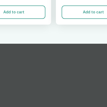
Add to cart
Add to cart
Zaloguj się lub zarejestruj
do I get my eSim?
Przejdź do swojego konta lub utwórz je w kilka sekund.
 your eSIM, start by checking if your device supports eSIM
logy. Then, contact your mobile carrier to request an eSIM activ
ill provide you with a QR code or activation details that you ca
er in your device settings. Once activated, you can enjoy the ben
M without needing a physical SIM card!
lub kontynuuj przez email