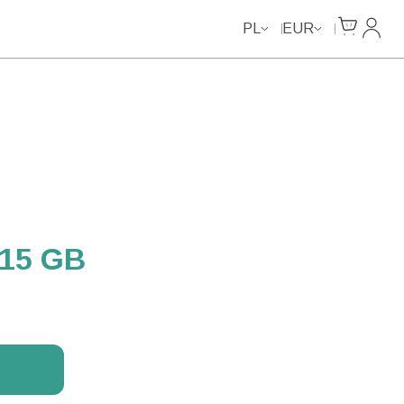
Cart
Moje k
PL
EUR
 15 GB