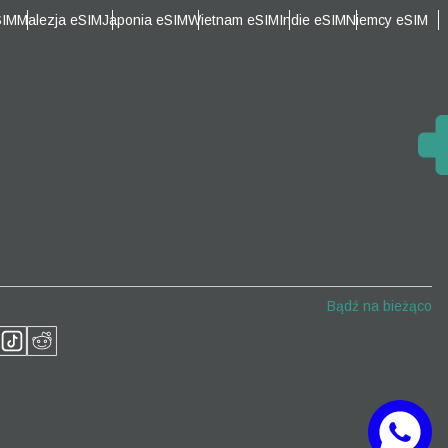
SIM
Malezja eSIM
Japonia eSIM
Wietnam eSIM
Indie eSIM
Niemcy eSIM
Zamknij wyskakujące okno
Zamknij wyskakujące okno
Bądź na bieżąco