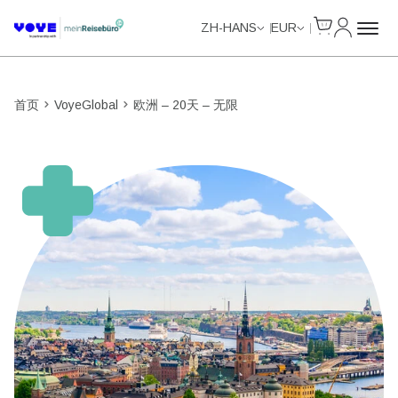
Cart
我的账户
Unlimited Data
Unlimited Data
Unlimited Data
Unlimited Data
ZH-HANS
EUR
首页
VoyeGlobal
欧洲 – 20天 – 无限