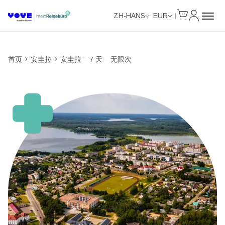
Cart
我的账户
Unlimited Data
Unlimited Data
Unlimited Data
Unlimited Data
ZH-HANS
EUR
首页
安圭拉
安圭拉 – 7 天 – 无限次