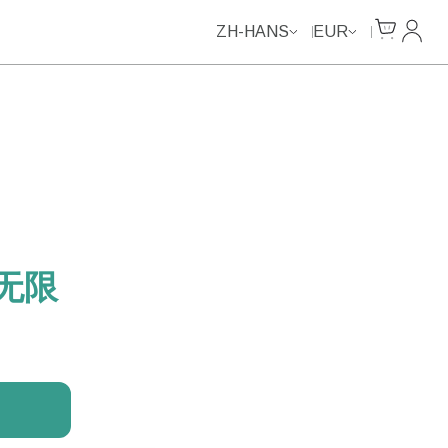
Unlimited Data
Unlimited Data
Unlimited Data
Unlimited Data
Cart
我的
ZH-HANS
EUR
 无限