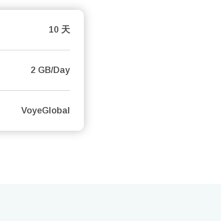
10 天
2 GB/Day
VoyeGlobal