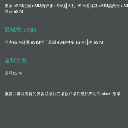
电子
美国 eSIM
法国 eSIM
西班牙 eSIM
意大利 eSIM
土耳其 eSIM
墨西哥 eSI
选
埃及 eSIM
选
搜索
区域性 eSIM
亚洲eSIM
欧洲 eSIM
拉丁美洲 eSIM
中东 eSIM
北美 eSIM
KRW
全球计划
E
全球eSIM
TWD
D
推荐并赚取
支持的设备
联系我们
条款和条件
隐私声明
Cookies 政策
EUR
ية
PHP