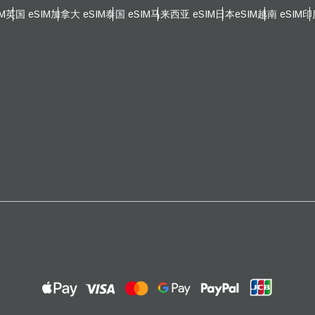
邮件
M
英国 eSIM
加拿大 eSIM
泰国 eSIM
马来西亚 eSIM
日本eSIM
越南 eSIM
印
择货币：
发送验证码
择语言：
货币
 - 南非兰特 (R)
SGD - 新加坡元（S$）
nglish
Español
 - 新台币
JPY - 日元 (¥)
eutsch
Français
 - 欧元
THB - 泰铢
עברית
العرب
 - 菲律宾比索
IDR - 印尼盾