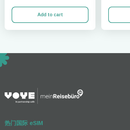
Add to cart
How 
To get
techno
They w
or ent
of eSI
热门国际 eSIM