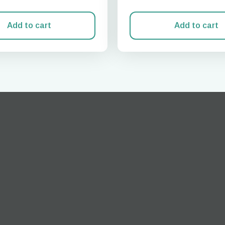
Add to cart
Add to cart
登录或注册
do I get my eSim?
继续访问您的账户或在几秒钟内创建一个新账户。
 your eSIM, start by checking if your device supports eSIM
logy. Then, contact your mobile carrier to request an eSIM activ
ill provide you with a QR code or activation details that you ca
er in your device settings. Once activated, you can enjoy the ben
M without needing a physical SIM card!
或使用电子邮件继续