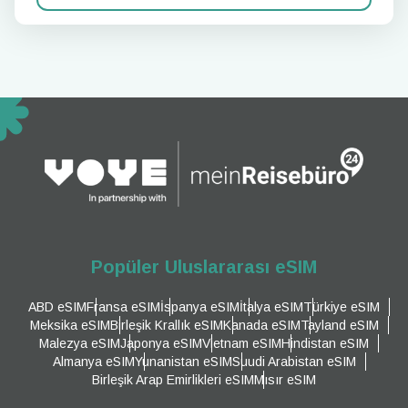
Popüler Uluslararası eSIM
ABD eSIM
Fransa eSIM
İspanya eSIM
İtalya eSIM
Türkiye eSIM
Meksika eSIM
Birleşik Krallık eSIM
Kanada eSIM
Tayland eSIM
Malezya eSIM
Japonya eSIM
Vietnam eSIM
Hindistan eSIM
Almanya eSIM
Yunanistan eSIM
Suudi Arabistan eSIM
Birleşik Arap Emirlikleri eSIM
Mısır eSIM