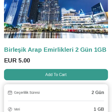
Birleşik Arap Emirlikleri 2 Gün 1GB
EUR
5.00
Add To Cart
2 Gün
Geçerlilik Süresi
1 GB
Veri