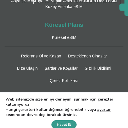
Asya eSIM
Avrupa eSIM
Latin Amerika eSIM
Orta Doğu eSIM
Kuzey Amerika eSIM
Küresel Plans
Küresel eSIM
Referans Ol ve Kazan
Desteklenen Cihazlar
Bize Ulaşın
Şartlar ve Koşullar
Gizlilik Bildirimi
Çerez Politikası
Bizi Takip Edin
Web sitemizde size en iyi deneyimi sunmak için çerezleri
kullanıyoruz.
Hangi çerezleri kullandığımızı öğrenebilir veya
ayarlar
kısmından devre dışı bırakabilirsiniz.
Need Help?
Kabul Et