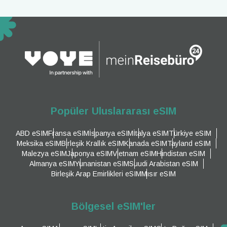
Popüler Uluslararası eSIM
ABD eSIM
Fransa eSIM
İspanya eSIM
İtalya eSIM
Türkiye eSIM
Meksika eSIM
Birleşik Krallık eSIM
Kanada eSIM
Tayland eSIM
Malezya eSIM
Japonya eSIM
Vietnam eSIM
Hindistan eSIM
Almanya eSIM
Yunanistan eSIM
Suudi Arabistan eSIM
Birleşik Arap Emirlikleri eSIM
Mısır eSIM
Bölgesel eSIM'ler