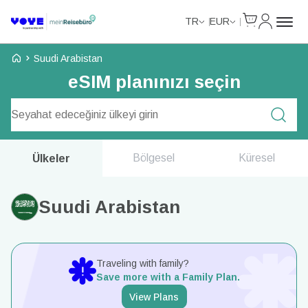
Cart
Hesabım
TR
EUR
Voye Homepage
Suudi Arabistan
eSIM planınızı seçin
Plan Ara
Bölgesel
Küresel
Ülkeler
Suudi Arabistan
Traveling with family?
Save more with a Family Plan.
View Plans