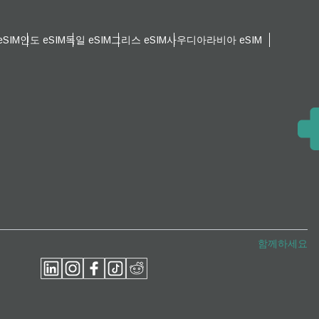
SIM
인도 eSIM
독일 eSIM
그리스 eSIM
사우디아라비아 eSIM
팝업 닫기
팝업 닫기
함께하세요