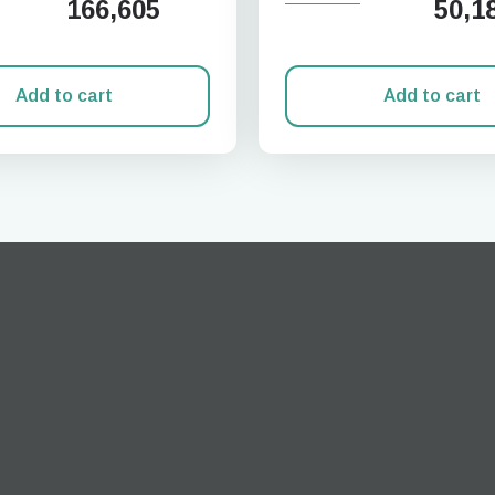
166,605
50,1
Add to cart
Add to cart
로그인 또는 회원가입
do I get my eSim?
계정을 계속 이용하거나 몇 초 만에 새로 만드세요.
 your eSIM, start by checking if your device supports eSIM
logy. Then, contact your mobile carrier to request an eSIM activ
ill provide you with a QR code or activation details that you ca
er in your device settings. Once activated, you can enjoy the ben
M without needing a physical SIM card!
또는 이메일로 계속하기