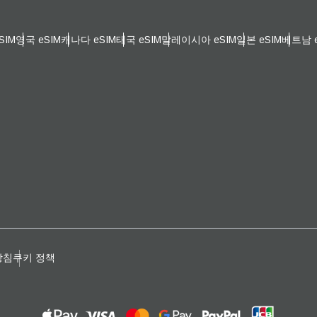
일
 선택:
SIM
영국 eSIM
캐나다 eSIM
태국 eSIM
말레이시아 eSIM
일본 eSIM
베트남 e
OTP 전송
 선택:
검색
 - 한국 원화
SGD - 싱가포르 달러
nglish
Español
 - 신타이비
JPY - 일본 엔화
eutsch
Français
 - 유로
THB - 태국 밧
방침
쿠키 정책
עברית
العرب
 - 필리핀 페소
IDR - 인도네시아 루피아