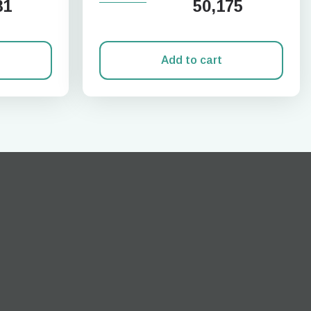
81
50,175
Add to cart
팝업 닫기
ation.
n scan
efits