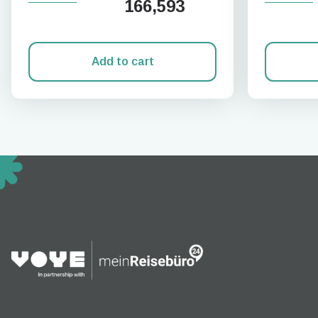
166,593
Add to cart
How 
To get
techno
They w
or ent
of eSI