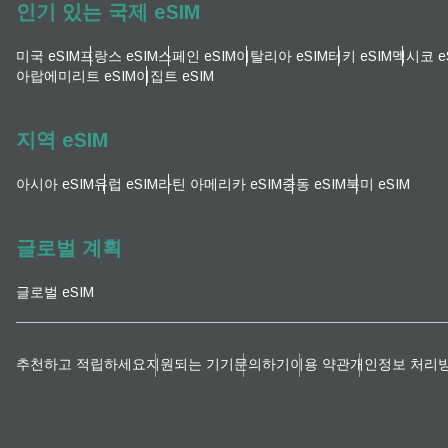
인기 있는 국제 eSIM
이메
통화
미국 eSIM
프랑스 eSIM
스페인 eSIM
이탈리아 eSIM
터키 eSIM
멕시코 e
아랍에미리트 eSIM
이집트 eSIM
언어
통화 
지역 eSIM
아시아 eSIM
유럽 ​​eSIM
라틴 아메리카 eSIM
중동 eSIM
북미 eSIM
KRW
글로벌 계획
E
TWD
글로벌 eSIM
D
EUR
추천하고 적립하세요
지원되는 기기
문의하기
이용 약관
개인정보 처리
ية
PHP