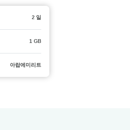
2 일
1 GB
아랍에미리트