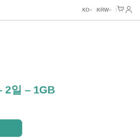
Unlimited Data
Unlimited Data
Cart
내 계
KO
KRW
2일 – 1GB