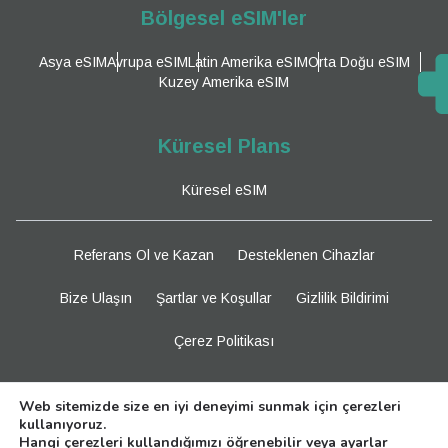
Bölgesel eSIM'ler
Asya eSIM
Avrupa eSIM
Latin Amerika eSIM
Orta Doğu eSIM
Kuzey Amerika eSIM
Küresel Plans
Küresel eSIM
Referans Ol ve Kazan
Desteklenen Cihazlar
Bize Ulaşın
Şartlar ve Koşullar
Gizlilik Bildirimi
Çerez Politikası
Bizi Takip Edin
Web sitemizde size en iyi deneyimi sunmak için çerezleri
kullanıyoruz.
Hangi çerezleri kullandığımızı öğrenebilir veya
ayarlar