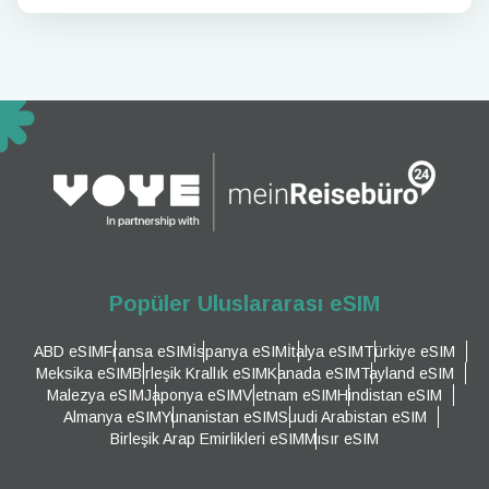
Popüler Uluslararası eSIM
ABD eSIM
Fransa eSIM
İspanya eSIM
İtalya eSIM
Türkiye eSIM
Meksika eSIM
Birleşik Krallık eSIM
Kanada eSIM
Tayland eSIM
Malezya eSIM
Japonya eSIM
Vietnam eSIM
Hindistan eSIM
Almanya eSIM
Yunanistan eSIM
Suudi Arabistan eSIM
Birleşik Arap Emirlikleri eSIM
Mısır eSIM