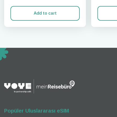
Add to cart
How 
To get
techno
They w
or ent
of eSI
Popüler Uluslararası eSIM