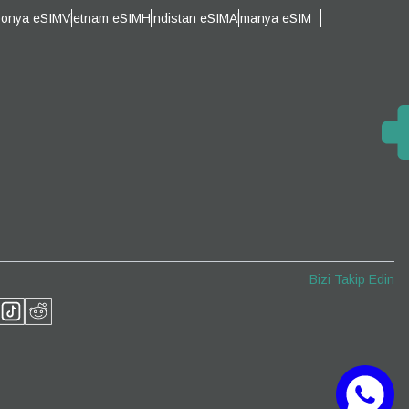
ponya eSIM
Vietnam eSIM
Hindistan eSIM
Almanya eSIM
Açılır Pencereyi Kapat
Açılır Pencereyi Kapat
Bizi Takip Edin