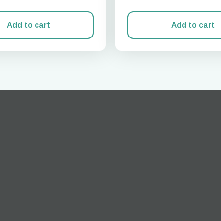
Add to cart
Add to cart
Giriş Yap veya Kayıt Ol
do I get my eSim?
Hesabınıza devam edin veya saniyeler içinde bir hesap oluşturun.
 your eSIM, start by checking if your device supports eSIM
logy. Then, contact your mobile carrier to request an eSIM activ
ill provide you with a QR code or activation details that you ca
er in your device settings. Once activated, you can enjoy the ben
M without needing a physical SIM card!
veya e-posta ile devam et