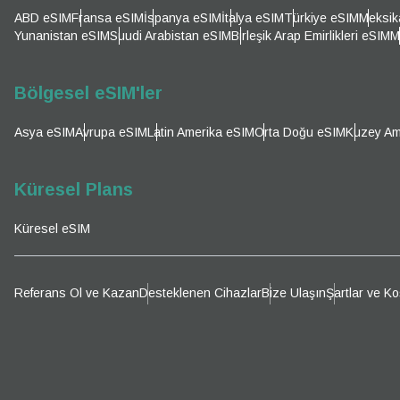
E-po
ABD eSIM
Fransa eSIM
İspanya eSIM
İtalya eSIM
Türkiye eSIM
Meksik
Par
Yunanistan eSIM
Suudi Arabistan eSIM
Birleşik Arap Emirlikleri eSIM
M
Dil 
Para B
Bölgesel eSIM'ler
Asya eSIM
Avrupa eSIM
Latin Amerika eSIM
Orta Doğu eSIM
Kuzey Am
KRW 
Küresel Plans
E
Küresel eSIM
TWD 
D
Referans Ol ve Kazan
Desteklenen Cihazlar
Bize Ulaşın
Şartlar ve Ko
EUR 
ية
PHP 