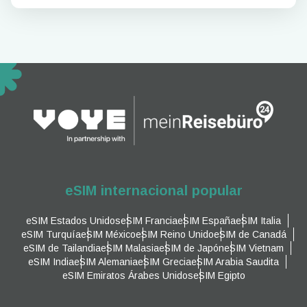
eSIM internacional popular
eSIM Estados Unidos
eSIM Francia
eSIM España
eSIM Italia
eSIM Turquía
eSIM México
eSIM Reino Unido
eSIM de Canadá
eSIM de Tailandia
eSIM Malasia
eSIM de Japón
eSIM Vietnam
eSIM India
eSIM Alemania
eSIM Grecia
eSIM Arabia Saudita
eSIM Emiratos Árabes Unidos
eSIM Egipto