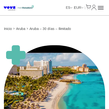
Cart
Mi Cuent
Unlimited Data
Unlimited Data
Unlimited Data
Unlimited Data
ES
EUR
Inicio
Aruba
Aruba – 30 días – Ilimitado