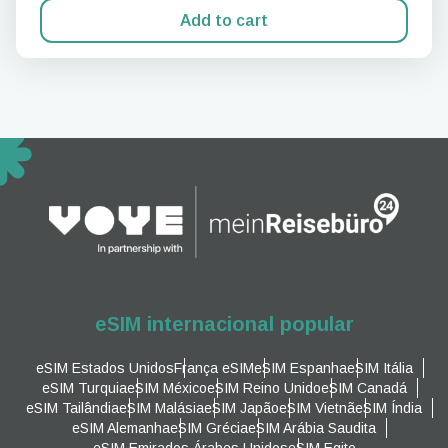
Add to cart
eSIM internacional popular
eSIM Estados Unidos
França eSIM
eSIM Espanha
eSIM Itália
eSIM Turquia
eSIM México
eSIM Reino Unido
eSIM Canadá
eSIM Tailândia
eSIM Malásia
eSIM Japão
eSIM Vietnã
eSIM Índia
eSIM Alemanha
eSIM Grécia
eSIM Arábia Saudita
eSIM Emirados Árabes Unidos
eSIM Egito