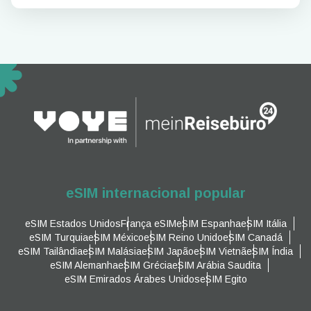
eSIM internacional popular
eSIM Estados Unidos
França eSIM
eSIM Espanha
eSIM Itália
eSIM Turquia
eSIM México
eSIM Reino Unido
eSIM Canadá
eSIM Tailândia
eSIM Malásia
eSIM Japão
eSIM Vietnã
eSIM Índia
eSIM Alemanha
eSIM Grécia
eSIM Arábia Saudita
eSIM Emirados Árabes Unidos
eSIM Egito