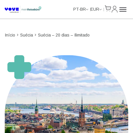
Cart
Minha Co
Unlimited Data
Unlimited Data
Unlimited Data
Unlimited Data
PT-BR
EUR
Início
Suécia
Suécia – 20 dias – Ilimitado