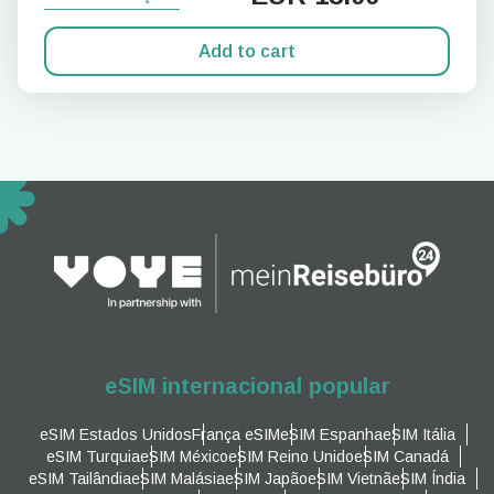
Add to cart
eSIM internacional popular
eSIM Estados Unidos
França eSIM
eSIM Espanha
eSIM Itália
eSIM Turquia
eSIM México
eSIM Reino Unido
eSIM Canadá
eSIM Tailândia
eSIM Malásia
eSIM Japão
eSIM Vietnã
eSIM Índia