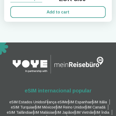
Add to cart
eSIM internacional popular
eSIM Estados Unidos
França eSIM
eSIM Espanha
eSIM Itália
eSIM Turquia
eSIM México
eSIM Reino Unido
eSIM Canadá
eSIM Tailândia
eSIM Malásia
eSIM Japão
eSIM Vietnã
eSIM Índia