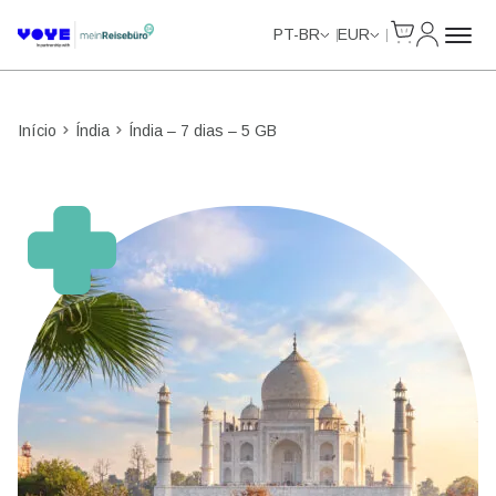
Cart
Minha Co
Unlimited Data
Unlimited Data
Unlimited Data
Unlimited Data
PT-BR
EUR
Início
Índia
Índia – 7 dias – 5 GB