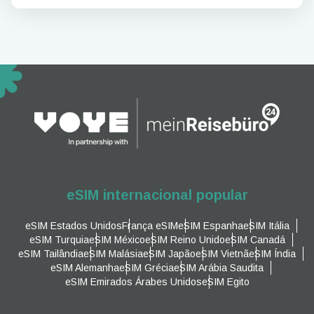
eSIM internacional popular
eSIM Estados Unidos
França eSIM
eSIM Espanha
eSIM Itália
eSIM Turquia
eSIM México
eSIM Reino Unido
eSIM Canadá
eSIM Tailândia
eSIM Malásia
eSIM Japão
eSIM Vietnã
eSIM Índia
eSIM Alemanha
eSIM Grécia
eSIM Arábia Saudita
eSIM Emirados Árabes Unidos
eSIM Egito