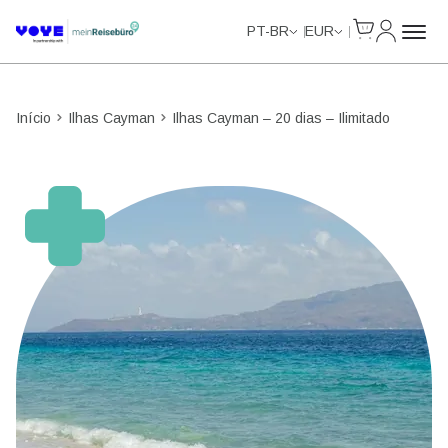
Cart
Minha Co
Unlimited Data
Unlimited Data
Unlimited Data
Unlimited Data
PT-BR
EUR
Início
Ilhas Cayman
Ilhas Cayman – 20 dias – Ilimitado