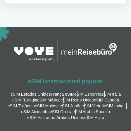
eSIM internacional popular
eSIM Estados Unidos
França eSIM
eSIM Espanha
eSIM Itália
eSIM Turquia
eSIM México
eSIM Reino Unido
eSIM Canadá
eSIM Tailândia
eSIM Malásia
eSIM Japão
eSIM Vietnã
eSIM Índia
eSIM Alemanha
eSIM Grécia
eSIM Arábia Saudita
eSIM Emirados Árabes Unidos
eSIM Egito