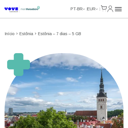
Cart
Minha Co
Unlimited Data
Unlimited Data
Unlimited Data
Unlimited Data
PT-BR
EUR
Início
Estônia
Estônia – 7 dias – 5 GB