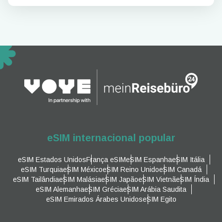
eSIM internacional popular
eSIM Estados Unidos
França eSIM
eSIM Espanha
eSIM Itália
eSIM Turquia
eSIM México
eSIM Reino Unido
eSIM Canadá
eSIM Tailândia
eSIM Malásia
eSIM Japão
eSIM Vietnã
eSIM Índia
eSIM Alemanha
eSIM Grécia
eSIM Arábia Saudita
eSIM Emirados Árabes Unidos
eSIM Egito