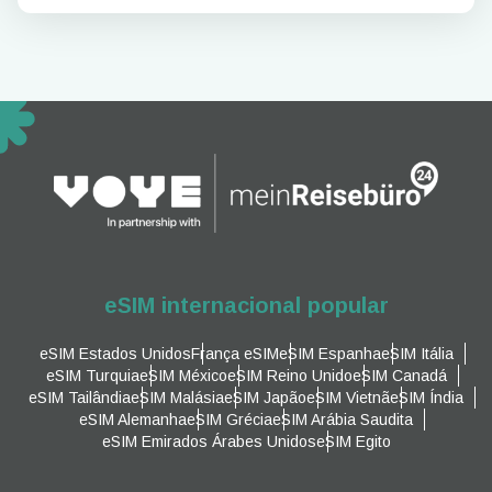
eSIM internacional popular
eSIM Estados Unidos
França eSIM
eSIM Espanha
eSIM Itália
eSIM Turquia
eSIM México
eSIM Reino Unido
eSIM Canadá
eSIM Tailândia
eSIM Malásia
eSIM Japão
eSIM Vietnã
eSIM Índia
eSIM Alemanha
eSIM Grécia
eSIM Arábia Saudita
eSIM Emirados Árabes Unidos
eSIM Egito