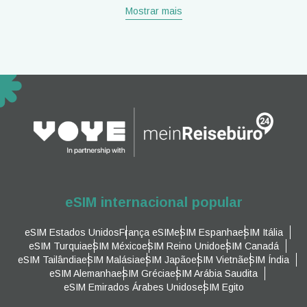
Mostrar mais
eSIM internacional popular
eSIM Estados Unidos
França eSIM
eSIM Espanha
eSIM Itália
eSIM Turquia
eSIM México
eSIM Reino Unido
eSIM Canadá
eSIM Tailândia
eSIM Malásia
eSIM Japão
eSIM Vietnã
eSIM Índia
eSIM Alemanha
eSIM Grécia
eSIM Arábia Saudita
eSIM Emirados Árabes Unidos
eSIM Egito