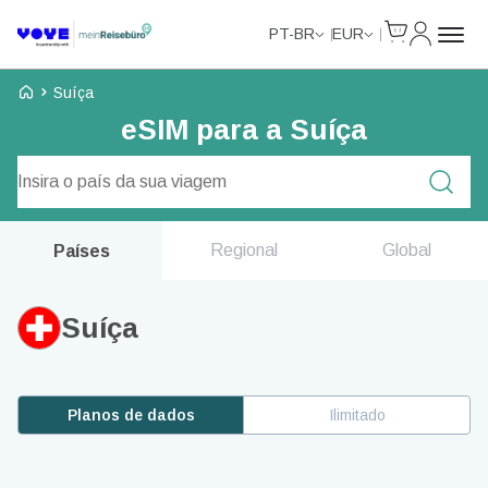
Cart
Minha Co
PT-BR
EUR
Voye Homepage
Suíça
eSIM para a Suíça
Pesquisar planos
Regional
Global
Países
Suíça
Planos de dados
Ilimitado