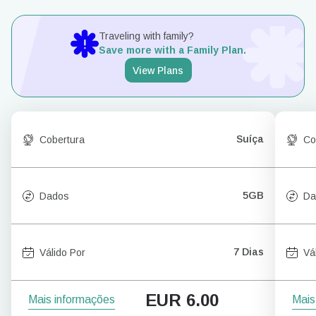
Traveling with family?
Save more with a Family Plan.
View Plans
Suíça
Cobertura
Co
5GB
Dados
Da
7 Dias
Válido Por
Vá
EUR
6.00
Mais informações
Mais