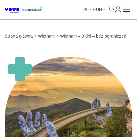
Cart
Moje kon
Unlimited Data
Unlimited Data
Unlimited Data
Unlimited Data
PL
EUR
Strona główna
Wietnam
Wietnam – 3 dni – bez ograniczeń