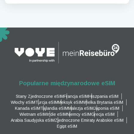
Popularne międzynarodowe eSIM
Stany Zjednoczone eSIM
Francja eSIM
Hiszpania eSIM
Włochy eSIM
Turcja eSIM
Meksyk eSIM
Wielka Brytania eSIM
Kanada eSIM
Tajlandia eSIM
Malezja eSIM
Japonia eSIM
Wietnam eSIM
Indie eSIM
Niemcy eSIM
Grecja eSIM
Arabia Saudyjska eSIM
Zjednoczone Emiraty Arabskie eSIM
Egipt eSIM