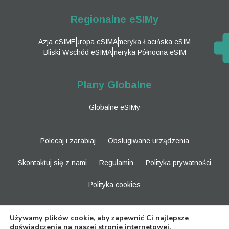
Regionalne eSIMy
Azja eSIM
Europa eSIM
Ameryka Łacińska eSIM
Bliski Wschód eSIM
Ameryka Północna eSIM
Plany Globalne
Globalne eSIMy
Polecaj i zarabiaj
Obsługiwane urządzenia
Skontaktuj się z nami
Regulamin
Polityka prywatności
Polityka cookies
Bądź na bieżąco
Używamy plików cookie, aby zapewnić Ci najlepsze
doświadczenia na naszej stronie internetowej.