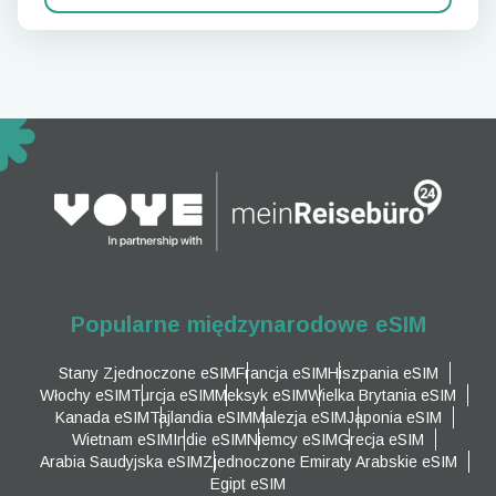
Popularne międzynarodowe eSIM
Stany Zjednoczone eSIM
Francja eSIM
Hiszpania eSIM
Włochy eSIM
Turcja eSIM
Meksyk eSIM
Wielka Brytania eSIM
Kanada eSIM
Tajlandia eSIM
Malezja eSIM
Japonia eSIM
Wietnam eSIM
Indie eSIM
Niemcy eSIM
Grecja eSIM
Arabia Saudyjska eSIM
Zjednoczone Emiraty Arabskie eSIM
Egipt eSIM