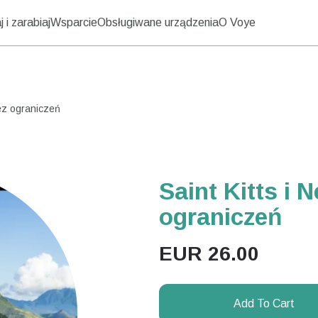
 i zarabiaj
Wsparcie
Obsługiwane urządzenia
O Voye
bez ograniczeń
Saint Kitts i N
ograniczeń
EUR
26.00
Add To Cart