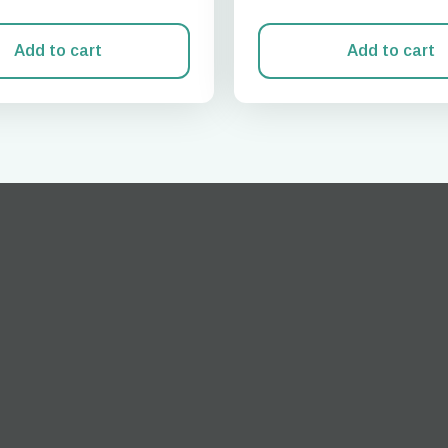
Add to cart
Add to cart
Zaloguj się lub zarejestruj
do I get my eSim?
Przejdź do swojego konta lub utwórz je w kilka sekund.
 your eSIM, start by checking if your device supports eSIM
logy. Then, contact your mobile carrier to request an eSIM activ
ill provide you with a QR code or activation details that you ca
er in your device settings. Once activated, you can enjoy the ben
M without needing a physical SIM card!
lub kontynuuj przez email