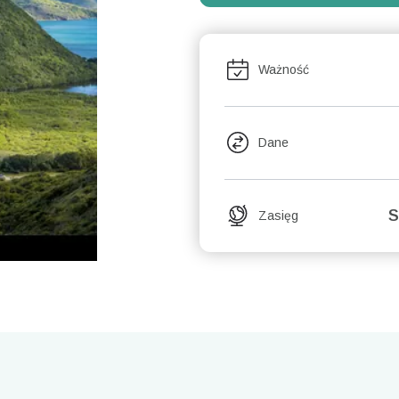
Ważność
Dane
S
Zasięg