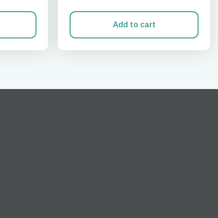
Add to cart
Zamknij wyskakujące okno
ation.
n scan
efits