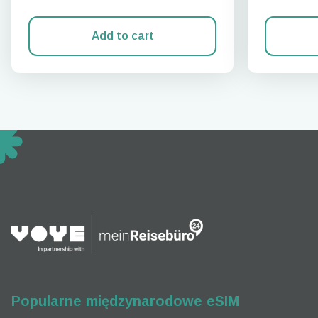
Add to cart
How 
To get
techno
They w
or ent
of eSI
Popularne międzynarodowe eSIM