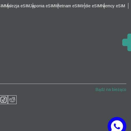
SIM
Malezja eSIM
Japonia eSIM
Wietnam eSIM
Indie eSIM
Niemcy eSIM
Zamknij wyskakujące okno
Zamknij wyskakujące okno
Bądź na bieżąco