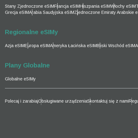
Emai
Stany Zjednoczone eSIM
Francja eSIM
Hiszpania eSIM
Włochy eSIM
T
Wyb
Grecja eSIM
Arabia Saudyjska eSIM
Zjednoczone Emiraty Arabskie 
Wyb
Wyszu
Regionalne eSIMy
Azja eSIM
Europa eSIM
Ameryka Łacińska eSIM
Bliski Wschód eSIM
A
KRW 
Plany Globalne
E
Globalne eSIMy
TWD 
D
Polecaj i zarabiaj
Obsługiwane urządzenia
Skontaktuj się z nami
Regu
EUR 
ية
PHP 