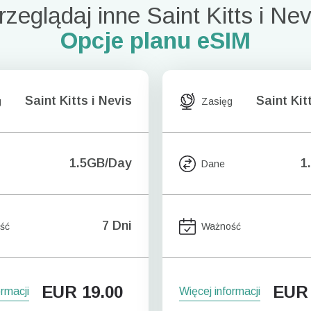
rzeglądaj inne Saint Kitts i Nev
Opcje planu eSIM
Saint Kitts i Nevis
Saint Kit
g
Zasięg
1.5GB/Day
1
Dane
7 Dni
ść
Ważność
EUR
19.00
EUR
ormacji
Więcej informacji