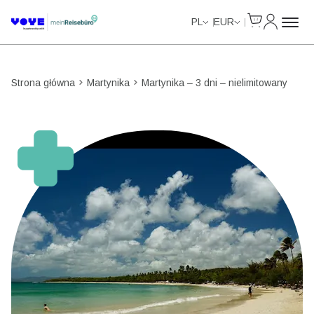
Cart
Moje kon
Unlimited Data
Unlimited Data
Unlimited Data
Unlimited Data
PL
EUR
Strona główna
Martynika
Martynika – 3 dni – nielimitowany