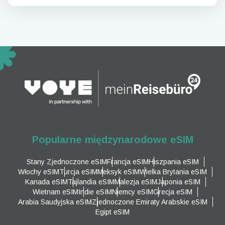
Popularne międzynarodowe eSIM
Stany Zjednoczone eSIM
Francja eSIM
Hiszpania eSIM
Włochy eSIM
Turcja eSIM
Meksyk eSIM
Wielka Brytania eSIM
Kanada eSIM
Tajlandia eSIM
Malezja eSIM
Japonia eSIM
Wietnam eSIM
Indie eSIM
Niemcy eSIM
Grecja eSIM
Arabia Saudyjska eSIM
Zjednoczone Emiraty Arabskie eSIM
Egipt eSIM