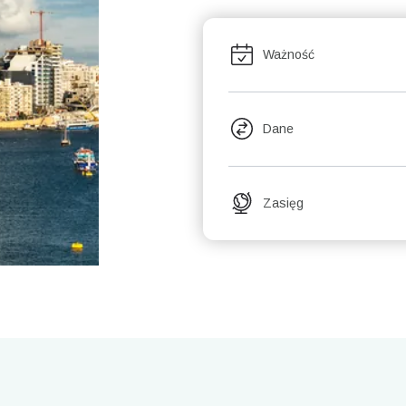
Ważność
Dane
Zasięg