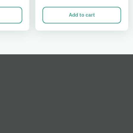
Add to cart
Zamknij wyskakujące okno
ation.
n scan
efits