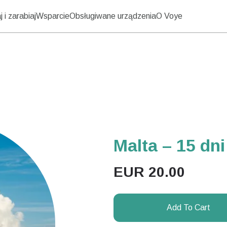
 i zarabiaj
Wsparcie
Obsługiwane urządzenia
O Voye
Malta – 15 dni
EUR
20.00
Add To Cart