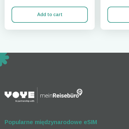
Add to cart
How 
To get
techno
They w
or ent
of eSI
Popularne międzynarodowe eSIM