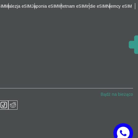
SIM
Malezja eSIM
Japonia eSIM
Wietnam eSIM
Indie eSIM
Niemcy eSIM
Zamknij wyskakujące okno
Zamknij wyskakujące okno
Bądź na bieżąco