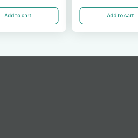
Add to cart
Add to cart
Zaloguj się lub zarejestruj
do I get my eSim?
Przejdź do swojego konta lub utwórz je w kilka sekund.
 your eSIM, start by checking if your device supports eSIM
logy. Then, contact your mobile carrier to request an eSIM activ
ill provide you with a QR code or activation details that you ca
er in your device settings. Once activated, you can enjoy the ben
M without needing a physical SIM card!
lub kontynuuj przez email