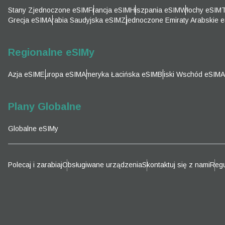
Emai
Stany Zjednoczone eSIM
Francja eSIM
Hiszpania eSIM
Włochy eSIM
T
Wyb
Grecja eSIM
Arabia Saudyjska eSIM
Zjednoczone Emiraty Arabskie 
Wyb
Wyszu
Regionalne eSIMy
Azja eSIM
Europa eSIM
Ameryka Łacińska eSIM
Bliski Wschód eSIM
A
KRW 
Plany Globalne
E
Globalne eSIMy
TWD 
D
Polecaj i zarabiaj
Obsługiwane urządzenia
Skontaktuj się z nami
Regu
EUR 
ية
PHP 