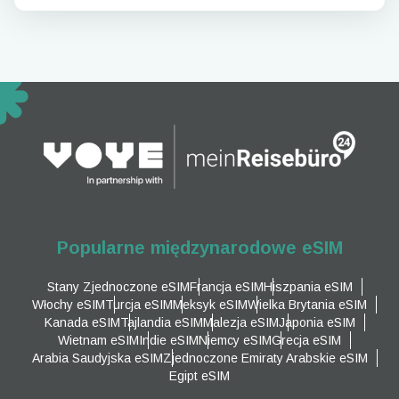
Popularne międzynarodowe eSIM
Stany Zjednoczone eSIM
Francja eSIM
Hiszpania eSIM
Włochy eSIM
Turcja eSIM
Meksyk eSIM
Wielka Brytania eSIM
Kanada eSIM
Tajlandia eSIM
Malezja eSIM
Japonia eSIM
Wietnam eSIM
Indie eSIM
Niemcy eSIM
Grecja eSIM
Arabia Saudyjska eSIM
Zjednoczone Emiraty Arabskie eSIM
Egipt eSIM