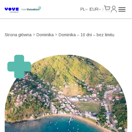
Cart
Moje kon
Unlimited Data
Unlimited Data
Unlimited Data
Unlimited Data
PL
EUR
Strona główna
Dominika
Dominika – 10 dni – bez limitu