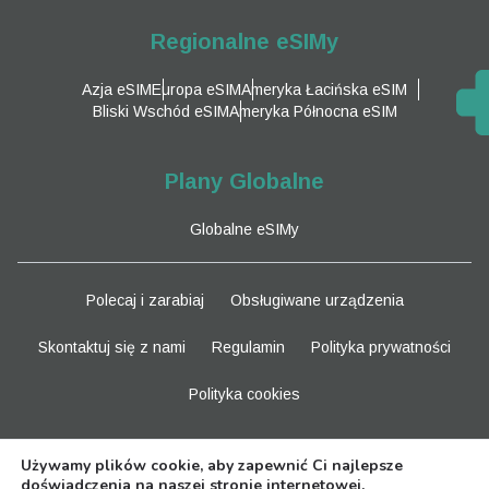
Regionalne eSIMy
Azja eSIM
Europa eSIM
Ameryka Łacińska eSIM
Bliski Wschód eSIM
Ameryka Północna eSIM
Plany Globalne
Globalne eSIMy
Polecaj i zarabiaj
Obsługiwane urządzenia
Skontaktuj się z nami
Regulamin
Polityka prywatności
Polityka cookies
Bądź na bieżąco
Używamy plików cookie, aby zapewnić Ci najlepsze
doświadczenia na naszej stronie internetowej.