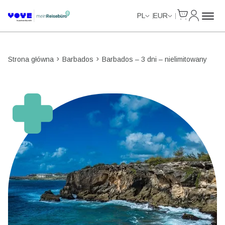
Cart
Moje kon
Unlimited Data
Unlimited Data
Unlimited Data
Unlimited Data
PL
EUR
Strona główna
Barbados
Barbados – 3 dni – nielimitowany