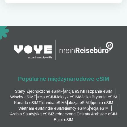
Popularne międzynarodowe eSIM
Stany Zjednoczone eSIM
Francja eSIM
Hiszpania eSIM
Włochy eSIM
Turcja eSIM
Meksyk eSIM
Wielka Brytania eSIM
Kanada eSIM
Tajlandia eSIM
Malezja eSIM
Japonia eSIM
Wietnam eSIM
Indie eSIM
Niemcy eSIM
Grecja eSIM
Arabia Saudyjska eSIM
Zjednoczone Emiraty Arabskie eSIM
Egipt eSIM