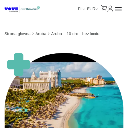
Cart
Moje kon
Unlimited Data
Unlimited Data
Unlimited Data
Unlimited Data
PL
EUR
Strona główna
Aruba
Aruba – 10 dni – bez limitu