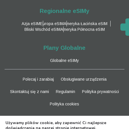
Regionalne eSIMy
Azja eSIM
Europa eSIM
Ameryka Łacińska eSIM
Bliski Wschód eSIM
Ameryka Północna eSIM
Plany Globalne
Globalne eSIMy
Polecaj i zarabiaj
Obsługiwane urządzenia
Skontaktuj się z nami
Regulamin
Polityka prywatności
Polityka cookies
Bądź na bieżąco
Używamy plików cookie, aby zapewnić Ci najlepsze
doświadczenia na naszej stronie internetowej.