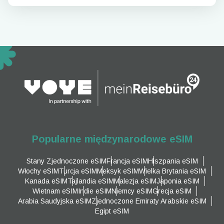
Popularne międzynarodowe eSIM
Stany Zjednoczone eSIM
Francja eSIM
Hiszpania eSIM
Włochy eSIM
Turcja eSIM
Meksyk eSIM
Wielka Brytania eSIM
Kanada eSIM
Tajlandia eSIM
Malezja eSIM
Japonia eSIM
Wietnam eSIM
Indie eSIM
Niemcy eSIM
Grecja eSIM
Arabia Saudyjska eSIM
Zjednoczone Emiraty Arabskie eSIM
Egipt eSIM