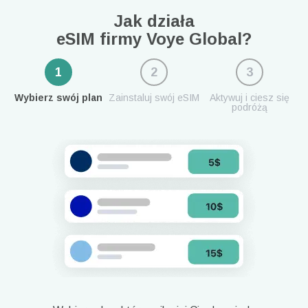
Jak działa
eSIM firmy Voye Global?
1
2
3
Wybierz swój plan
Zainstaluj swój eSIM
Aktywuj i ciesz się
podróżą