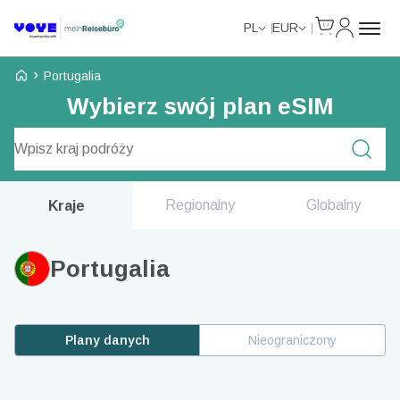
Cart
Moje kon
PL
EUR
Strona główna Voye
Portugalia
Wybierz swój plan eSIM
Wyszukaj plany
Regionalny
Globalny
Kraje
Portugalia
Plany danych
Nieograniczony