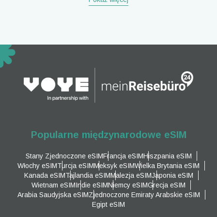
Popularne międzynarodowe eSIM
Stany Zjednoczone eSIM
Francja eSIM
Hiszpania eSIM
Włochy eSIM
Turcja eSIM
Meksyk eSIM
Wielka Brytania eSIM
Kanada eSIM
Tajlandia eSIM
Malezja eSIM
Japonia eSIM
Wietnam eSIM
Indie eSIM
Niemcy eSIM
Grecja eSIM
Arabia Saudyjska eSIM
Zjednoczone Emiraty Arabskie eSIM
Egipt eSIM