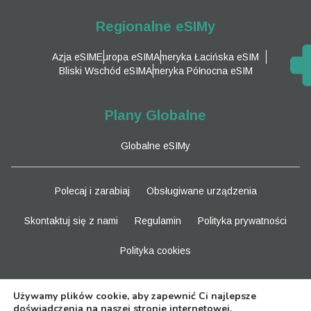
Regionalne eSIMy
Azja eSIM
Europa eSIM
Ameryka Łacińska eSIM
Bliski Wschód eSIM
Ameryka Północna eSIM
Plany Globalne
Globalne eSIMy
Polecaj i zarabiaj
Obsługiwane urządzenia
Skontaktuj się z nami
Regulamin
Polityka prywatności
Polityka cookies
Bądź na bieżąco
Używamy plików cookie, aby zapewnić Ci najlepsze
doświadczenia na naszej stronie internetowej.