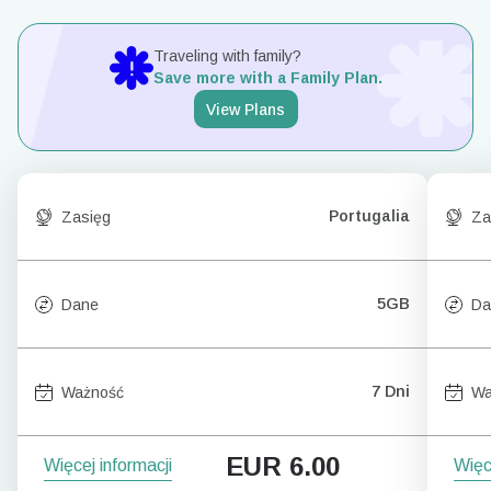
Traveling with family?
Save more with a Family Plan.
View Plans
Portugalia
Zasięg
Za
5GB
Dane
Da
7 Dni
Ważność
Wa
EUR
6.00
Więcej informacji
Więc