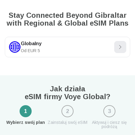
Stay Connected Beyond Gibraltar
with Regional & Global eSIM Plans
Globalny
Od
EUR
5
Jak działa
eSIM firmy Voye Global?
1
2
3
Wybierz swój plan
Zainstaluj swój eSIM
Aktywuj i ciesz się
podróżą