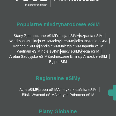
Popularne międzynarodowe eSIM
Stany Zjednoczone eSIM
Francja eSIM
Hiszpania eSIM
Włochy eSIM
Turcja eSIM
Meksyk eSIM
Wielka Brytania eSIM
Kanada eSIM
Tajlandia eSIM
Malezja eSIM
Japonia eSIM
Wietnam eSIM
Indie eSIM
Niemcy eSIM
Grecja eSIM
Arabia Saudyjska eSIM
Zjednoczone Emiraty Arabskie eSIM
Egipt eSIM
Regionalne eSIMy
Azja eSIM
Europa eSIM
Ameryka Łacińska eSIM
Bliski Wschód eSIM
Ameryka Północna eSIM
Plany Globalne