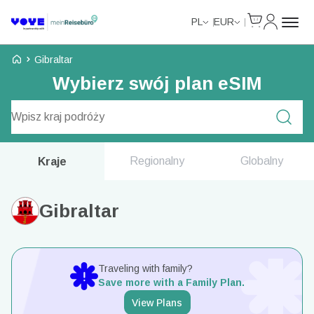
Cart
Moje kon
PL
EUR
Strona główna Voye
Gibraltar
Wybierz swój plan eSIM
Wyszukaj plany
Regionalny
Globalny
Kraje
Gibraltar
Traveling with family?
Save more with a Family Plan.
View Plans