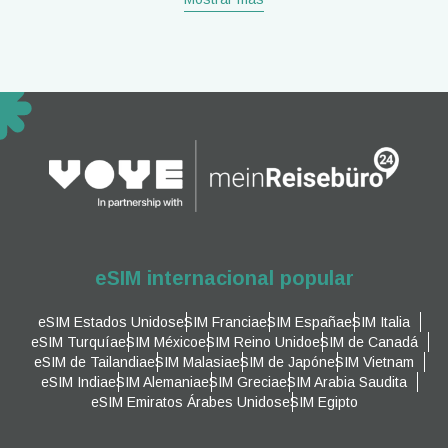
eSIM internacional popular
eSIM Estados Unidos
eSIM Francia
eSIM España
eSIM Italia
eSIM Turquía
eSIM México
eSIM Reino Unido
eSIM de Canadá
eSIM de Tailandia
eSIM Malasia
eSIM de Japón
eSIM Vietnam
eSIM India
eSIM Alemania
eSIM Grecia
eSIM Arabia Saudita
eSIM Emiratos Árabes Unidos
eSIM Egipto