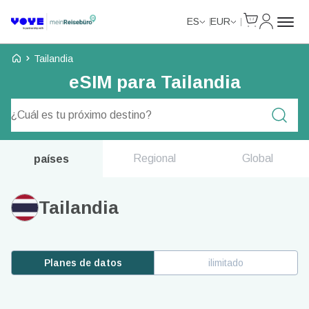
Cart
Mi Cuent
ES
EUR
Voye Homepage
Tailandia
eSIM para Tailandia
Planes de búsqueda
Regional
Global
países
Tailandia
Planes de datos
ilimitado